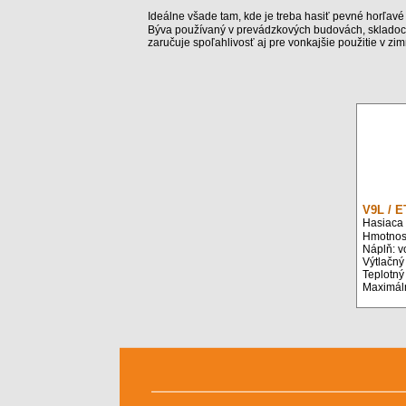
Ideálne všade tam, kde je treba hasiť pevné horľavé l
Býva používaný v prevádzkových budovách, skladoch,
zaručuje spoľahlivosť aj pre vonkajšie použitie v z
V9L / E
Hasiaca
Hmotnosť
Náplň: v
Výtlačný
Teplotný
Maximáln