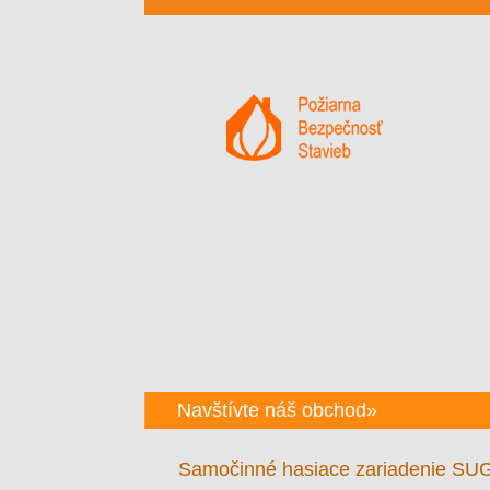
Navštívte náš obchod»
Samočinné hasiace zariadenie SU